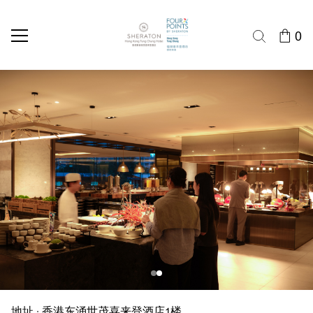
0
屿坊
屿坊
地址 : 香港东涌世茂喜来登酒店1楼