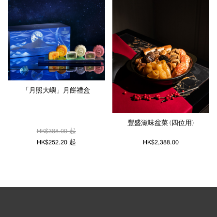
「月照大嶼」月餅禮盒
豐盛滋味盆菜 (四位用)
HK$388.00 起
HK$252.20 起
HK$2,388.00