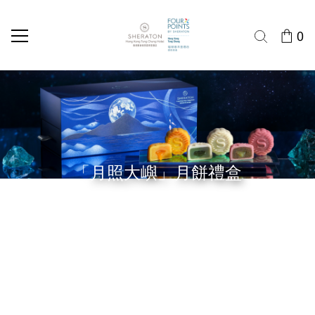
0
「月照大嶼」月餅禮盒